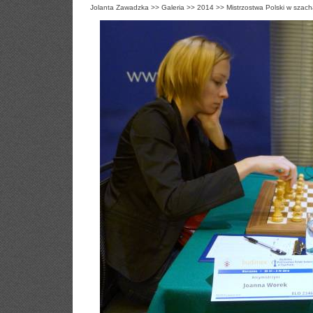
Jolanta Zawadzka
>>
Galeria
>>
2014
>>
Mistrzostwa Polski w szac