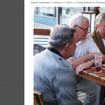
Jolanta Zawadzka
>>
Galeria
>>
2015
>>
Turniej Kołowy Im. Krystyn