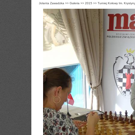
Jolanta Zawadzka
>>
Galeria
>>
2015
>>
Turniej Kołowy Im. Krystyn