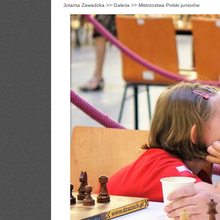
Jolanta Zawadzka
>>
Galeria
>>
Mistrzostwa Polski juniorów