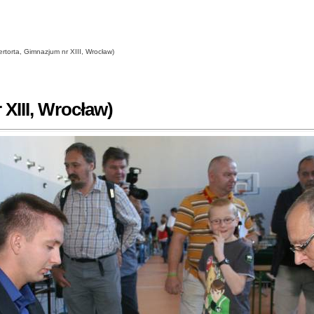
rtorta, Gimnazjum nr XIII, Wrocław)
XIII, Wrocław)