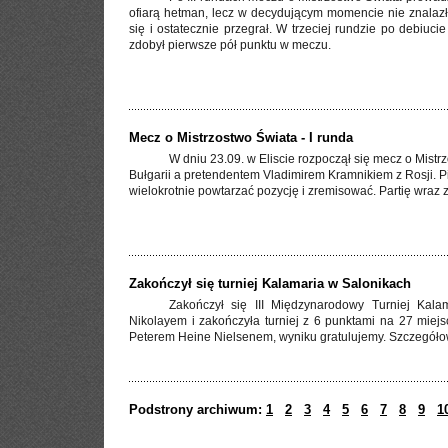
ofiarą hetman, lecz w decydującym momencie nie znalazł
się i ostatecznie przegrał. W trzeciej rundzie po debiuci
zdobył pierwsze pół punktu w meczu.
Mecz o Mistrzostwo Świata - I runda
W dniu 23.09. w Eliscie rozpoczął się mecz o Mist
Bułgarii a pretendentem Vladimirem Kramnikiem z Rosji. P
wielokrotnie powtarzać pozycję i zremisować. Partię wra
Zakończył się turniej Kalamaria w Salonikach
Zakończył się III Międzynarodowy Turniej Kala
Nikolayem i zakończyła turniej z 6 punktami na 27 miej
Peterem Heine Nielsenem, wyniku gratulujemy. Szczegóło
Podstrony archiwum:
1
2
3
4
5
6
7
8
9
1