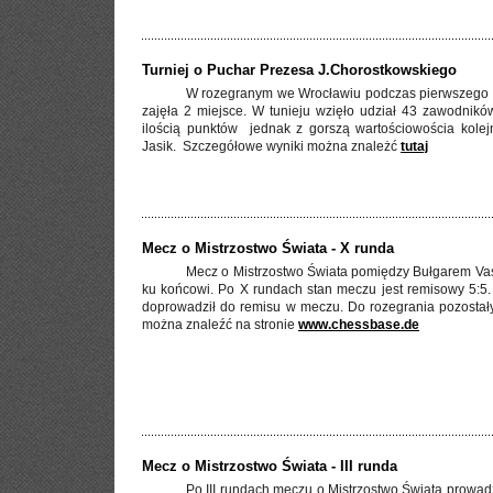
Turniej o Puchar Prezesa J.Chorostkowskiego
W rozegranym we Wrocławiu podczas pierwszego w
zajęła 2 miejsce. W tunieju wzięło udział 43 zawodnik
ilością punktów jednak z gorszą wartościowościa kolej
Jasik. Szczegółowe wyniki można znależć
tutaj
Mecz o Mistrzostwo Świata - X runda
Mecz o Mistrzostwo Świata pomiędzy Bułgarem Va
ku końcowi. Po X rundach stan meczu jest remisowy 5:5. 
doprowadził do remisu w meczu. Do rozegrania pozostały
można znaleźć na stronie
www.chessbase.de
Mecz o Mistrzostwo Świata - III runda
Po III rundach meczu o Mistrzostwo Świata prowadz