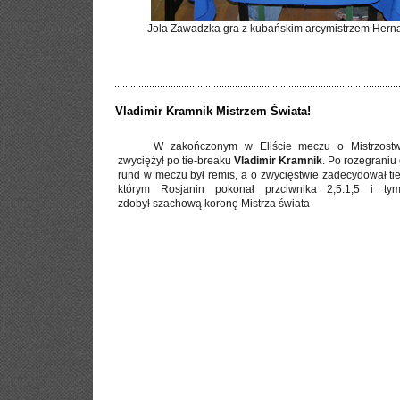
Jola Zawadzka gra z kubańskim arcymistrzem Hern
Vladimir Kramnik Mistrzem Świata!
W zakończonym w Eliście meczu o Mistrzostw
zwyciężył po tie-breaku
Vladimir Kramnik
. Po rozegraniu
rund w meczu był remis, a o zwycięstwie zadecydował ti
którym Rosjanin pokonał przciwnika 2,5:1,5 i t
zdobył szachową koronę Mistrza świata