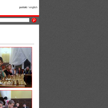
polski
/
english