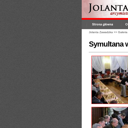
Jolanta Zawadzka
>>
Galeria
Symultana 